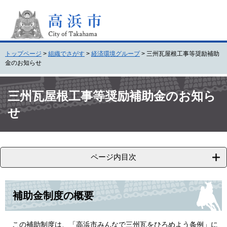
ペ
メ
ー
ニ
ジ
ュ
の
ー
先
を
トップページ
>
組織でさがす
>
経済環境グループ
>
三州瓦屋根工事等奨励補助
頭
飛
金のお知らせ
で
ば
す
し
本
。
て
文
三州瓦屋根工事等奨励補助金のお知ら
本
せ
文
へ
ページ内目次
補助金制度の概要​
この補助制度は、「高浜市みんなで三州瓦をひろめよう条例」に