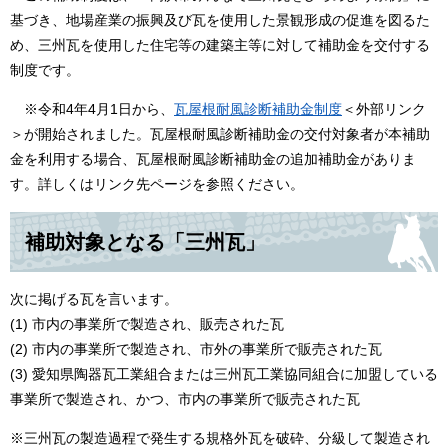
基づき、地場産業の振興及び瓦を使用した景観形成の促進を図るた
め、三州瓦を使用した住宅等の建築主等に対して補助金を交付する
制度です。
※令和4年4月1日から、
瓦屋根耐風診断補助金制度
＜外部リンク
＞
が開始されました。瓦屋根耐風診断補助金の交付対象者が本補助
金を利用する場合、瓦屋根耐風診断補助金の追加補助金がありま
す。詳しくはリンク先ページを参照ください。
補助対象となる「三州瓦」
次に掲げる瓦を言います。
(1) 市内の事業所で製造され、販売された瓦
(2) 市内の事業所で製造され、市外の事業所で販売された瓦
(3) 愛知県陶器瓦工業組合または三州瓦工業協同組合に加盟している
事業所で製造され、かつ、市内の事業所で販売された瓦
※三州瓦の製造過程で発生する規格外瓦を破砕、分級して製造され