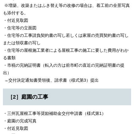
※増築、改築またはふき替え等の改修の場合は、着工前の全景写真
も添付する。
・付近見取図
・住宅等の立面図
・住宅等の工事請負契約書の写し若しくは家屋の売買契約書の写し
または領収書の写し
・住宅等の屋根施工業者による屋根工事の施工に要した費用がわか
る書類
・市税の完納証明書（転入の方は前市町の直近の完納証明書の提
出）
→交付決定通知書受領後、請求書（様式第3）提出
​［2］庭園の工事
・三州瓦屋根工事等奨励補助金交付申請書（様式第1）
・庭園の完成写真
・付近見取図