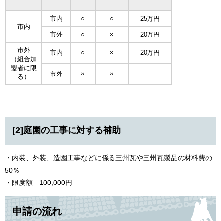
市内
○
○
25万円
市内
市外
○
×
20万円
市外
市内
○
×
20万円
（組合加
盟者に限
市外
×
×
－
る）
[2]庭園の工事に対する補助
・内装、外装、造園工事などに係る三州瓦や三州瓦製品の材料費の
50％
・限度額 100,000円
申請の流れ