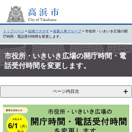
ペ
メ
ー
ニ
ジ
ュ
の
ー
先
を
トップページ
>
組織でさがす
>
秘書人事グループ
>
市役所・いきいき広場の開
頭
飛
庁時間・電話受付時間を変更します。
で
ば
す
し
本
。
て
文
市役所・いきいき広場の開庁時間・電
本
話受付時間を変更します。
文
へ
ページ内目次