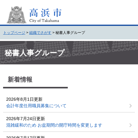
ペ
メ
ー
ニ
ジ
ュ
の
ー
先
を
トップページ
>
組織でさがす
>
秘書人事グループ
頭
飛
で
ば
本
す
し
文
秘書人事グループ
。
て
本
文
へ
新着情報
2026年8月1日更新
会計年度任用職員募集について
2026年7月24日更新
混雑緩和のため お盆期間の開庁時間を変更します