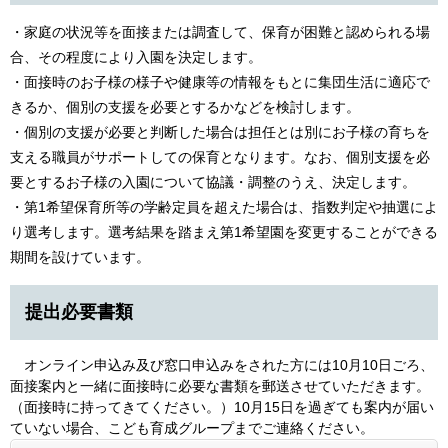
・家庭の状況等を面接または調査して、保育が困難と認められる場
合、その程度により入園を決定します。
・面接時のお子様の様子や健康等の情報をもとに集団生活に適応で
きるか、個別の支援を必要とするかなどを検討します。
・個別の支援が必要と判断した場合は担任とは別にお子様の育ちを
支える職員がサポートしての保育となります。なお、個別支援を必
要とするお子様の入園について協議・調整のうえ、決定します。
・第1希望保育所等の学齢定員を超えた場合は、指数判定や抽選によ
り選考します。選考結果を踏まえ第1希望園を変更することができる
期間を設けています。
提出必要書類
オンライン申込み及び窓口申込みをされた方には10月10日ごろ、
面接案内と一緒に面接時に必要な書類を郵送させていただきます。
（面接時に持ってきてください。）10月15日を過ぎても案内が届い
ていない場合、こども育成グループまでご連絡ください。