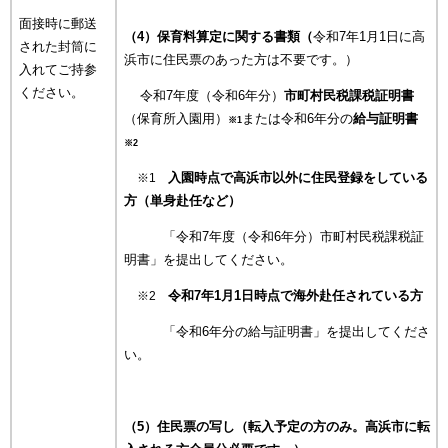
面接時に郵送
（4）保育料算定に関する書類（
令和7年1月1日に高
された封筒に
浜市に住民票のあった方は不要です。​）
入れてご持参
ください。
令和7年度（令和6年分）​
市町村民税課税証明書
（保育所入園用）
または​令和6年分の
給与証明書
※1
※2
入園時点で高浜市以外に住民登録をしている
※1
方（単身赴任など）​
「令和7年度（令和6年分）市町村民税課税証
明書」を提出してください。
令和7年1月1日時点で海外赴任されている方​
※2
「令和6年分の給与証明書」を提出してくださ
い。​
（5）住民票の写し（転入予定の方のみ。高浜市に転