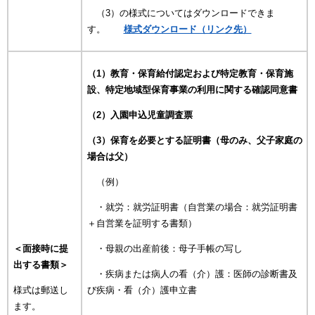
（3）の様式についてはダウンロードできま
す。
様式ダウンロード（リンク先）
（1）教育・保育給付認定および特定教育・保育施
設、特定地域型保育事業の利用に関する確認同意書​
（2）入園申込児童調査票
（3）保育を必要とする証明書（母のみ、父子家庭の
場合は父）
（例）
・就労：就労証明書（自営業の場合：就労証明書
＋自営業を証明する書類）
＜面接時に提
・母親の出産前後：母子手帳の写し
出する書類＞
・疾病または病人の看（介）護：医師の診断書及
様式は郵送し
び疾病・看（介）護申立書
ます。