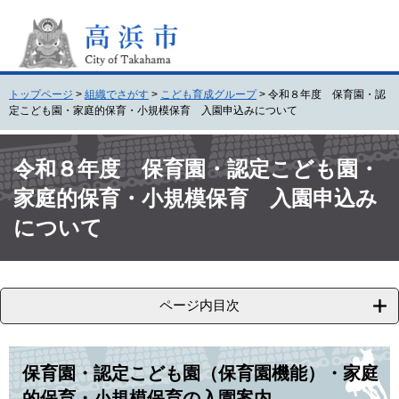
ペ
メ
ー
ニ
ジ
ュ
の
ー
先
を
トップページ
>
組織でさがす
>
こども育成グループ
>
令和８年度 保育園・認
頭
飛
定こども園・家庭的保育・小規模保育 入園申込みについて
で
ば
す
し
本
。
て
文
令和８年度 保育園・認定こども園・
本
家庭的保育・小規模保育 入園申込み
文
へ
について
ページ内目次
保育園・認定こども園（保育園機能）・家庭
的保育・小規模保育の入園案内