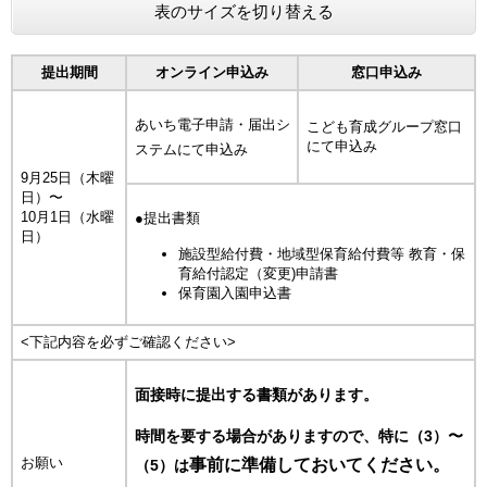
表のサイズを切り替える
提出期間
オンライン申込み
窓口申込み
あいち電子申請・届出シ
こども育成グループ窓口
にて申込み
ステムにて申込み
9月25日（木曜
日）〜
10月1日（水曜
●提出書類
日）
施設型給付費・地域型保育給付費等 教育・保
育給付認定（変更)申請書
保育園入園申込書
<下記内容を必ずご確認ください>
面接時に提出する書類があります。
時間を要する場合がありますので、特に（3）〜
お願い
事前に準備しておいてください。
（5）は