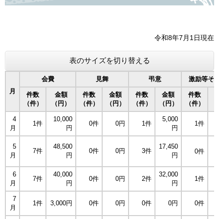
令和8年7月1日現在
表のサイズを切り替える
会費
見舞
弔意
激励等そ
月
件数
金額
件数
金額
件数
金額
件数
（件）
（円）
（件）
（円）
（件）
（円）
（件）
（
4
10,000
5,000
3
1件
0件
0円
1件
1件
月
円
円
5
48,500
17,450
7件
0件
0円
3件
0件
月
円
円
6
40,000
32,000
2
7件
0件
0円
2件
1件
月
円
円
7
1件
3,000円
0件
0円
0件
0円
0件
月