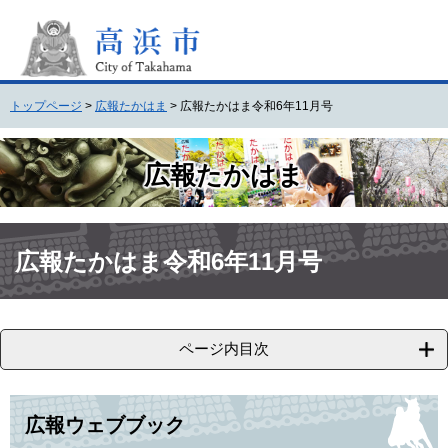
ペ
メ
ー
ニ
ジ
ュ
の
ー
先
を
トップページ
>
広報たかはま
>
広報たかはま令和6年11月号
頭
飛
で
ば
す
し
広報たかはま
。
て
本
文
本
へ
文
広報たかはま令和6年11月号
ページ内目次
広報ウェブブック