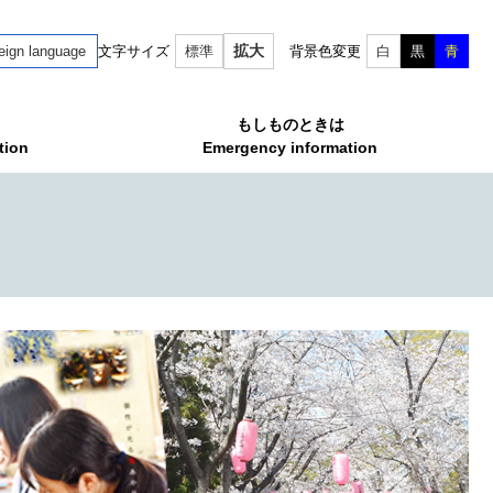
拡大
eign language
文字サイズ
標準
背景色変更
白
黒
青
もしものときは
tion
Emergency information