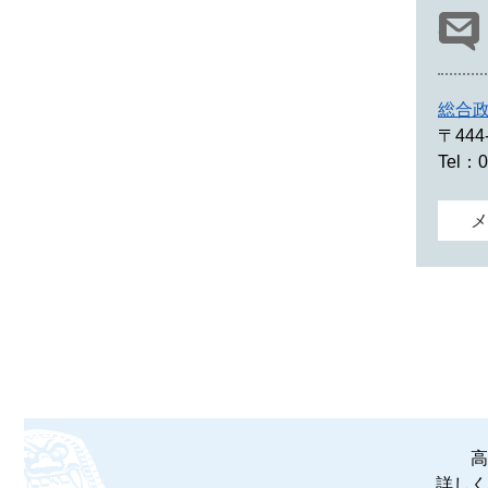
総合
〒444
Tel：0
メ
高
詳しく