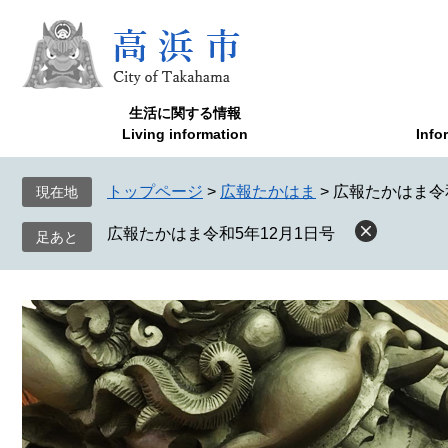
ペ
メ
ー
ニ
ジ
ュ
の
ー
先
を
生活に関する情報
頭
飛
Living information
Info
で
ば
す
し
トップページ
>
広報たかはま
>
広報たかはま令和
現在地
。
て
本
広報たかはま令和5年12月1日号
文
へ