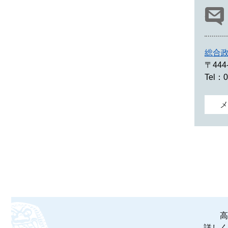
総合
〒444
Tel：0
メ
高
詳しく