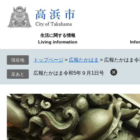
ペ
メ
ー
ニ
ジ
ュ
の
ー
先
を
生活に関する情報
頭
飛
Living information
Info
で
ば
す
し
トップページ
>
広報たかはま
>
広報たかはま令
現在地
。
て
本
広報たかはま令和5年９月1日号
文
へ