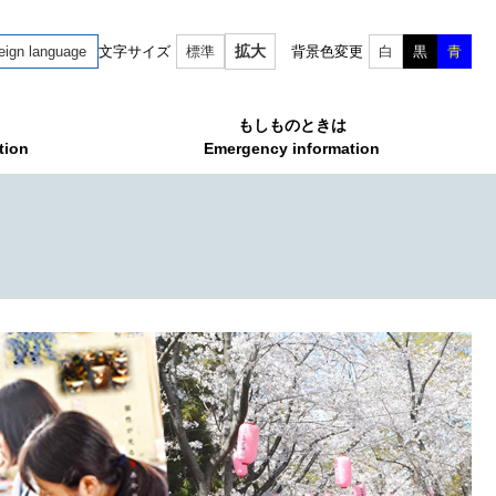
拡大
eign language
文字サイズ
標準
背景色変更
白
黒
青
もしものときは
tion
Emergency information