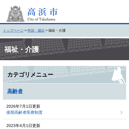
ペ
メ
ー
ニ
ジ
ュ
の
ー
先
を
トップページ
>
申請・届出
>
福祉・介護
頭
飛
で
ば
本
す
し
文
福祉・介護
。
て
本
文
へ
カテゴリメニュー
高齢者
2026年7月1日更新
後期高齢者医療制度
2023年4月1日更新