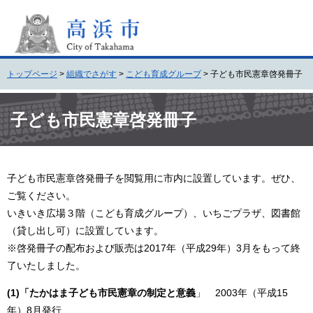
ペ
メ
ー
ニ
ジ
ュ
の
ー
先
を
トップページ
>
組織でさがす
>
こども育成グループ
>
子ども市民憲章啓発冊子
頭
飛
で
ば
本
す
し
文
子ども市民憲章啓発冊子
。
て
本
文
へ
子ども市民憲章啓発冊子を閲覧用に市内に設置しています。ぜひ、
ご覧ください。
いきいき広場３階（こども育成グループ）、いちごプラザ、図書館
（貸し出し可）に設置しています。
※啓発冊子の配布および販売は2017年（平成29年）3月をもって終
了いたしました。
(1)「たかはま子ども市民憲章の制定と意義
」 2003年（平成15
年）8月発行