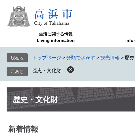
ペ
メ
ー
ニ
ジ
ュ
の
ー
先
を
生活に関する情報
頭
飛
Living information
Info
で
ば
す
し
トップページ
>
分類でさがす
>
観光情報
>
歴史
現在地
。
て
本
歴史・文化財
文
へ
本
歴史・文化財
文
新着情報