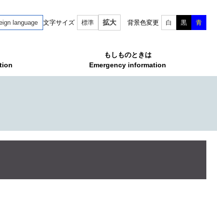
拡大
eign language
文字サイズ
標準
背景色変更
白
黒
青
もしものときは
tion
Emergency information