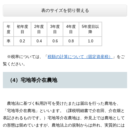
表のサイズを切り替える
年
初年度
2年度
3年度
4年度
5年度目以
度
目
目
目
目
降
率
0.2
0.4
0.6
0.8
1.0
※税率については、「
税額の計算について（固定資産税）
」をご
覧ください。
（4）宅地等介在農地
農地法に基づく転用許可を受けたまたは届出を行った農地を、
「宅地等介在農地」といいます。（課税明細書で介在田、介在畑と
表記されるものです。）宅地等介在農地は、外見上では農地として
の形態は留めていますが、農地法上の規制からは外れ、実質的には