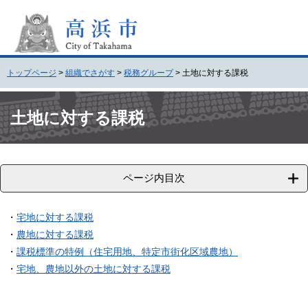
ペ
メ
ー
ニ
ジ
ュ
の
ー
先
を
トップページ
>
組織でさがす
>
税務グループ
>
土地に対する課税
頭
飛
で
ば
本
す
し
文
土地に対する課税
。
て
本
文
へ
ページ内目次
・
宅地に対する課税
・
農地に対する課税
・
課税標準の特例（住宅用地、特定市街化区域農地）
・
宅地、農地以外の土地に対する課税