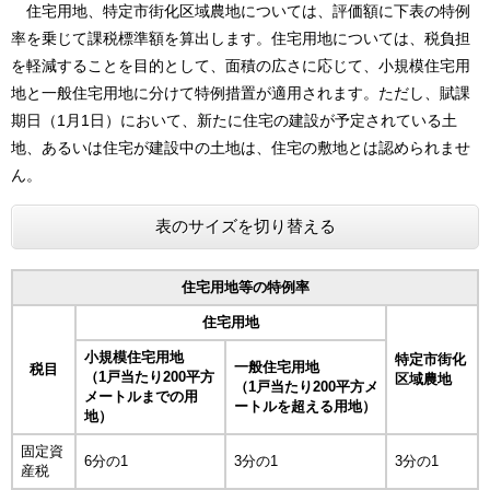
住宅用地、特定市街化区域農地については、評価額に下表の特例
率を乗じて課税標準額を算出します。住宅用地については、税負担
を軽減することを目的として、面積の広さに応じて、小規模住宅用
地と一般住宅用地に分けて特例措置が適用されます。ただし、賦課
期日（1月1日）において、新たに住宅の建設が予定されている土
地、あるいは住宅が建設中の土地は、住宅の敷地とは認められませ
ん。​
表のサイズを切り替える
住宅用地等の特例率
住宅用地
小規模住宅用地
特定市街化
一般住宅用地
税目
（1戸当たり200平方
区域農地
（1戸当たり200平方メ
メートルまでの用
ートルを超える用地）
地）
固定資
6分の1
3分の1
3分の1
産税