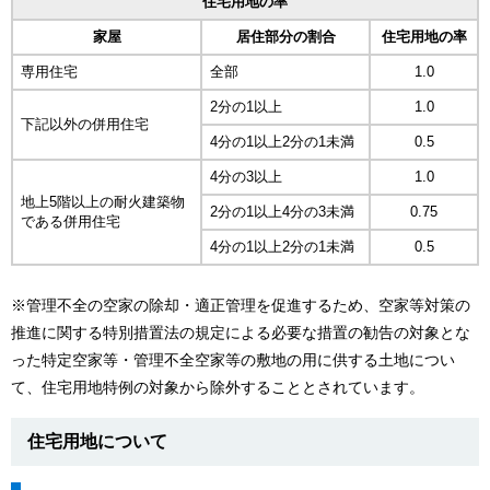
住宅用地の率
家屋
居住部分の割合
住宅用地の率
専用住宅
全部
1.0
2分の1以上
1.0
下記以外の併用住宅
4分の1以上2分の1未満
0.5
4分の3以上
1.0
地上5階以上の耐火建築物
2分の1以上4分の3未満
0.75
である併用住宅
4分の1以上2分の1未満
0.5
※管理不全の空家の除却・適正管理を促進するため、空家等対策の
推進に関する特別措置法の規定による必要な措置の勧告の対象とな
った特定空家等・管理不全空家等の敷地の用に供する土地につい
て、住宅用地特例の対象から除外することとされています。
住宅用地について