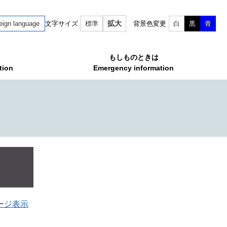
拡大
eign language
文字サイズ
標準
背景色変更
白
黒
青
もしものときは
tion
Emergency information
ージ表示