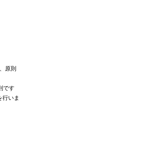
、原則
則です
を行いま