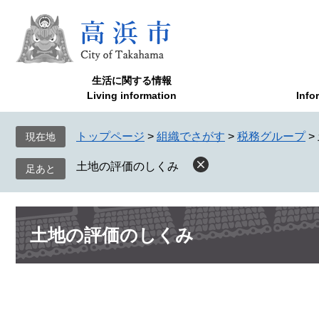
ペ
メ
ー
ニ
ジ
ュ
の
ー
先
を
生活に関する情報
頭
飛
Living information
Info
で
ば
す
し
トップページ
>
組織でさがす
>
税務グループ
>
現在地
。
て
本
土地の評価のしくみ
文
へ
本
土地の評価のしくみ
文