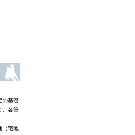
定の基礎
て、各筆
地（宅地