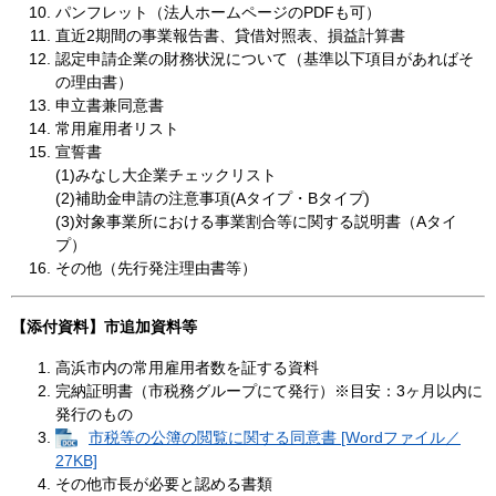
パンフレット（法人ホームページのPDFも可）
直近2期間の事業報告書、貸借対照表、損益計算書
認定申請企業の財務状況について（基準以下項目があればそ
の理由書）
申立書兼同意書
常用雇用者リスト
宣誓書
(1)みなし大企業チェックリスト
(2)​補助金申請の注意事項(Aタイプ・Bタイプ)​
​(3)対象事業所における事業割合等に関する説明書（Aタイ
プ）
その他（先行発注理由書等）​​
【添付資料】市追加資料等
高浜市内の常用雇用者数を証する資料
完納証明書（市税務グループにて発行）※目安：3ヶ月以内に
発行のもの
市税等の公簿の閲覧に関する同意書 [Wordファイル／
27KB]
その他市長が必要と認める書類