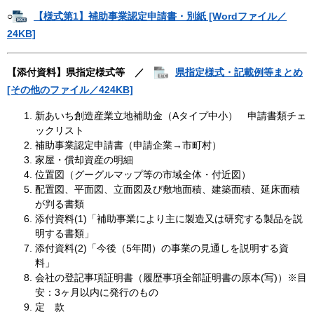
○
【様式第1】補助事業認定申請書・別紙 [Wordファイル／
24KB]
【添付資料】県指定様式等 ／
県指定様式・記載例等まとめ
[その他のファイル／424KB]
新あいち創造産業立地補助金（Aタイプ中小） 申請書類チェ
ックリスト
補助事業認定申請書（申請企業→市町村）
家屋・償却資産の明細
位置図（
グーグルマップ
等の市域全体・付近図）
配置図、平面図、立面図及び敷地面積、建築面積、延床面積
が判る書類
添付資料(1)「補助事業により主に製造又は研究する製品を説
明する書類」
添付資料(2)「今後（5年間）の事業の見通しを説明する資
料」
会社の登記事項証明書（履歴事項全部証明書の原本(写)）※目
安：3ヶ月以内に発行のもの
定 款