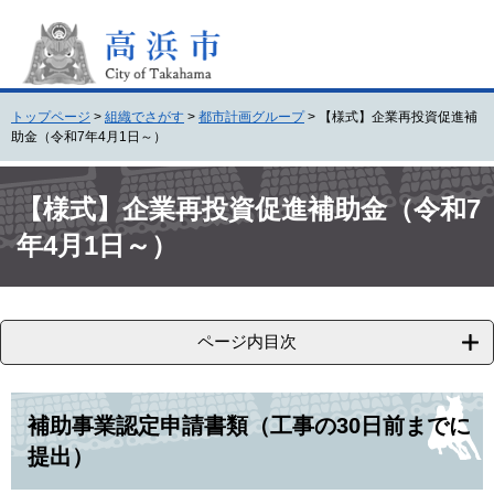
ペ
メ
ー
ニ
ジ
ュ
の
ー
先
を
トップページ
>
組織でさがす
>
都市計画グループ
>
【様式】企業再投資促進補
頭
飛
助金（令和7年4月1日～）
で
ば
す
し
本
。
て
文
【様式】企業再投資促進補助金（令和7
本
年4月1日～）
文
へ
ページ内目次
補助事業認定申請書類（工事の30日前までに
提出）