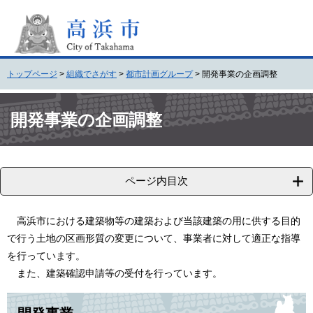
ペ
メ
ー
ニ
ジ
ュ
の
ー
先
を
トップページ
>
組織でさがす
>
都市計画グループ
>
開発事業の企画調整
頭
飛
で
ば
本
す
し
文
開発事業の企画調整
。
て
本
文
へ
ページ内目次
高浜市における建築物等の建築および当該建築の用に供する目的
で行う土地の区画形質の変更について、事業者に対して適正な指導
を行っています。
また、建築確認申請等の受付を行っています。