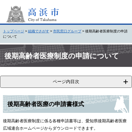
ペ
メ
ー
ニ
ジ
ュ
の
ー
先
を
トップページ
>
組織でさがす
>
市民窓口グループ
>
後期高齢者医療制度の申請
頭
飛
について
で
ば
す
し
本
。
て
文
後期高齢者医療制度の申請について
本
文
へ
ページ内目次
後期高齢者医療の申請書様式
後期高齢者医療制度に係る各種申請書等は、愛知県後期高齢者医療
広域連合ホームページからダウンロードできます。