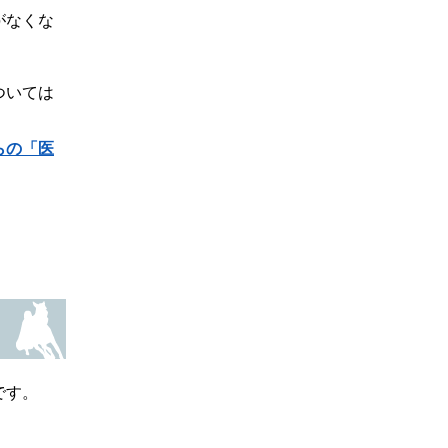
がなくな
ついては
らの「医
です。