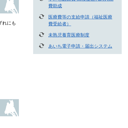
費助成
医療費等の支給申請（福祉医療
ずれにも
費受給者）
未熟児養育医療制度
あいち電子申請・届出システム