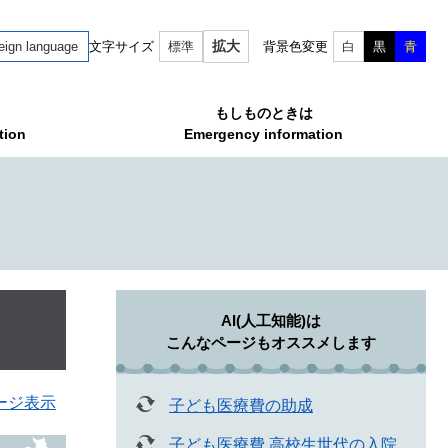
拡大
eign language
文字サイズ
標準
背景色変更
白
黒
青
もしものときは
tion
Emergency information
AI(人工知能)は
こんなページもオススメします
ージ表示
子ども医療費の助成
子ども医療費 高校生世代の入院