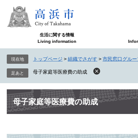
ペ
メ
ー
ニ
ジ
ュ
の
ー
先
を
生活に関する情報
頭
飛
Living information
Info
で
ば
す
し
トップページ
>
組織でさがす
>
市民窓口グルー
現在地
。
て
本
母子家庭等医療費の助成
文
へ
本
母子家庭等医療費の助成
文