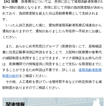
【A】回答
医療費分については、所得に応じて後期高齢者医療の1
割〜3割の負担となります。所得に応じて月額の負担限度額が決めら
れており、負担限度額を超えた分は高額療養費として支給されま
す。
いったん自己負担した後に、愛知県後期高齢者医療広域連合から
通知がありますので、通知がありましたら市役所へ手続きにお越し
ください。
また、あらかじめ市民窓口グループ（医療担当）にて、資格確認
書に任意記載事項併記申請をすることで、入院時の医療費や食事代
の減額制度を利用することができます。マイナ保険証をお持ちの方
は、医療機関での情報提供に同意することで支払いを限度額までに
することができるため申請は不要です。詳しくは、
後期高齢者医療
制度の給付​
をご確認ください。
その他、人工透析を受けている慢性腎不全などの特定疾病でも減
額制度がありますのでご相談ください。
関連情報