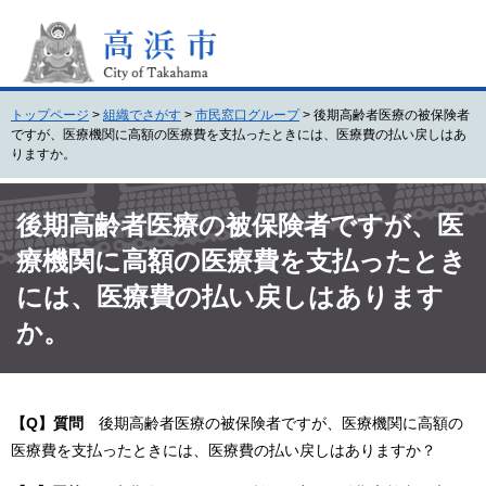
ペ
メ
ー
ニ
ジ
ュ
の
ー
先
を
トップページ
>
組織でさがす
>
市民窓口グループ
>
後期高齢者医療の被保険者
頭
飛
ですが、医療機関に高額の医療費を支払ったときには、医療費の払い戻しはあ
で
ば
りますか。
す
し
。
て
本
本
文
後期高齢者医療の被保険者ですが、医
文
療機関に高額の医療費を支払ったとき
へ
には、医療費の払い戻しはあります
か。
【Q】質問
後期高齢者医療の被保険者ですが、医療機関に高額の
医療費を支払ったときには、医療費の払い戻しはありますか？