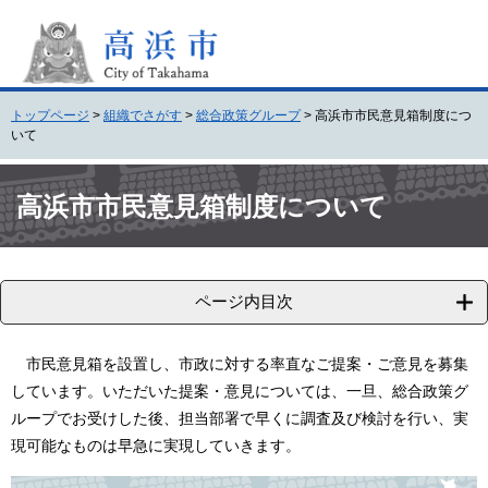
ペ
メ
ー
ニ
ジ
ュ
の
ー
先
を
トップページ
>
組織でさがす
>
総合政策グループ
>
高浜市市民意見箱制度につ
頭
飛
いて
で
ば
す
し
本
。
て
文
高浜市市民意見箱制度について
本
文
へ
ページ内目次
市民意見箱を設置し、市政に対する率直なご提案・ご意見を募集
しています。いただいた提案・意見については、一旦、総合政策グ
ループでお受けした後、担当部署で早くに調査及び検討を行い、実
現可能なものは早急に実現していきます。