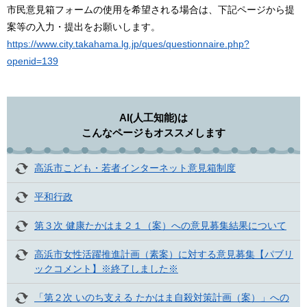
市民意見箱フォームの使用を希望される場合は、下記ページから提
案等の入力・提出をお願いします。
https://www.city.takahama.lg.jp/ques/questionnaire.php?
openid=139
AI(人工知能)は
こんなページもオススメします
高浜市こども・若者インターネット意見箱制度
平和行政
第３次 健康たかはま２１（案）への意見募集結果について
高浜市女性活躍推進計画（素案）に対する意見募集【パブリ
ックコメント】※終了しました※
「第２次 いのち支える たかはま自殺対策計画（案）」への