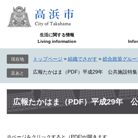
ペ
メ
ー
ニ
ジ
ュ
の
ー
先
を
生活に関する情報
頭
飛
Living information
Info
で
ば
す
し
トップページ
>
組織でさがす
>
総合政策グルー
現在地
。
て
本
広報たかはま（PDF）平成29年 公共施設特集
文
へ
本
広報たかはま（PDF）平成29年 
文
※ページをクリックすると（PDF)が開きます。