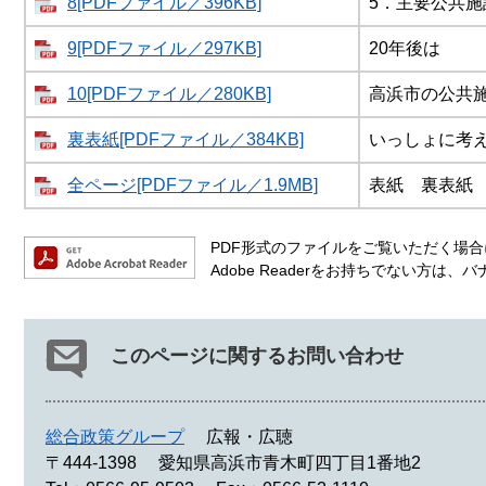
8[PDFファイル／396KB]
5．主要公共
9[PDFファイル／297KB]
20年後は
10[PDFファイル／280KB]
高浜市の公共
裏表紙[PDFファイル／384KB]
いっしょに考
全ページ[PDFファイル／1.9MB]
表紙 裏表紙
PDF形式のファイルをご覧いただく場合には
Adobe Readerをお持ちでない方
このページに関するお問い合わせ
総合政策グループ
広報・広聴
〒444-1398
愛知県高浜市青木町四丁目1番地2