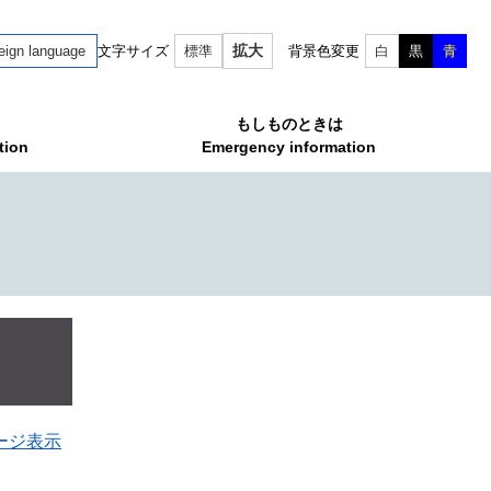
拡大
eign language
文字サイズ
標準
背景色変更
白
黒
青
もしものときは
tion
Emergency information
ージ表示