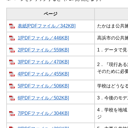
ページ
表紙[PDFファイル／342KB]
たかはま公共
1[PDFファイル／446KB]
高浜市の公共
2[PDFファイル／559KB]
1．データで
3[PDFファイル／470KB]
2．『現行あ
そのために必
4[PDFファイル／455KB]
5[PDFファイル／506KB]
学校はどうな
6[PDFファイル／502KB]
3．今後のモ
4．学校を地
7[PDFファイル／304KB]
ジ