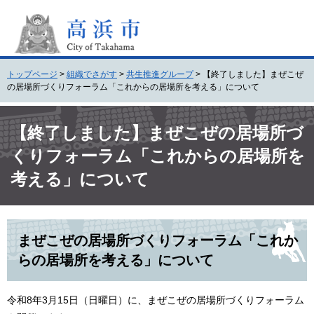
ペ
メ
ー
ニ
ジ
ュ
の
ー
先
を
トップページ
>
組織でさがす
>
共生推進グループ
>
【終了しました】まぜこぜ
頭
飛
の居場所づくりフォーラム「これからの居場所を考える」について
で
ば
す
し
本
。
て
文
【終了しました】まぜこぜの居場所づ
本
くりフォーラム「これからの居場所を
文
へ
考える」について
まぜこぜの居場所づくりフォーラム「これか
らの居場所を考える」について
令和8年3月15日（日曜日）に、まぜこぜの居場所づくりフォーラム