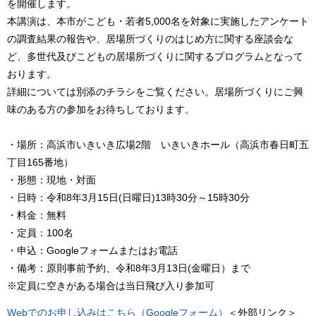
を開催します。
本講演は、本市がこども・若者5,000名を対象に実施したアンケート
の調査結果の報告や、居場所づくりのはじめ方に関する座談会な
ど、多世代及びこどもの居場所づくりに関するプログラムとなって
おります。
詳細については別添のチラシをご覧ください。居場所づくりにご興
味のある方の参加をお待ちしております。
・場所：高浜市いきいき広場2階 いきいきホール（高浜市春日町五
丁目165番地）
・形態：現地・対面
・日時：令和8年3月15日(日曜日)13時30分～15時30分
・料金：無料
・定員：100名
・申込：Googleフォームまたはお電話
・備考：原則事前予約、令和8年3月13日(金曜日）まで
※定員に空きがある場合は当日飛び入り参加可
Webでのお申し込みはこちら（Googleフォーム）
＜外部リンク＞