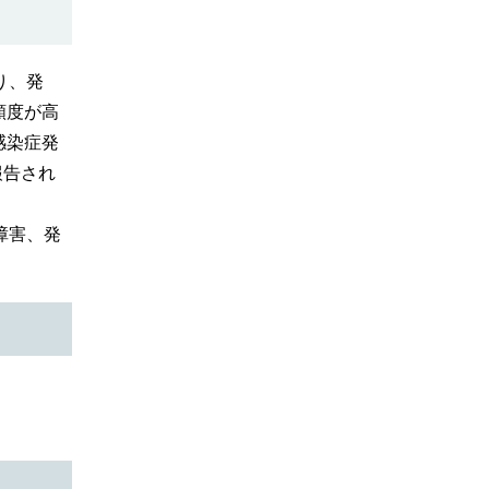
り、発
頻度が高
感染症発
報告され
障害、発