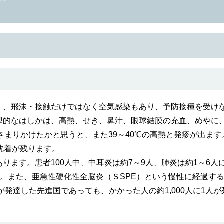
、飛沫・接触だけではなく空気感染もあり、予防接種を受け
型的なはしかは、高熱、せき、鼻汁、眼球結膜の充血、めやに
さまりかけたかと思うと、また39～40℃の高熱と発疹が出ます
沈着が残ります。
ます。患者100人中、中耳炎は約7～9人、肺炎は約1～6人
ます。また、亜急性硬化性全脳炎（ＳSPE）という慢性に経過す
が発達した先進国であっても、かかった人の約1,000人に1人が