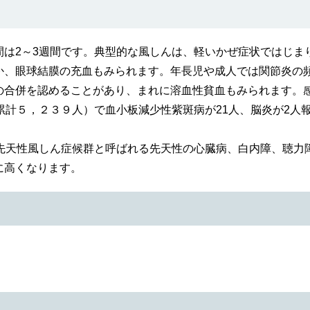
は2～3週間です。典型的な風しんは、軽いかぜ症状ではじま
か、眼球結膜の充血もみられます。年長児や成人では関節炎の
の合併を認めることがあり、まれに溶血性貧血もみられます。
累計５，２３９人）で血小板減少性紫斑病が21人、脳炎が2人
先天性風しん症候群と呼ばれる先天性の心臓病、白内障、聴力
高くなります。​