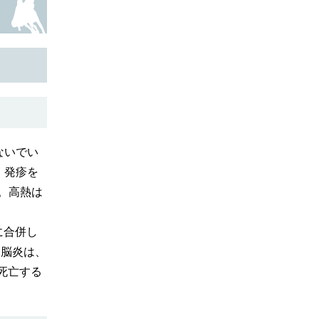
ないでい
、発疹を
。高熱は
に合併し
る脳炎は、
死亡する