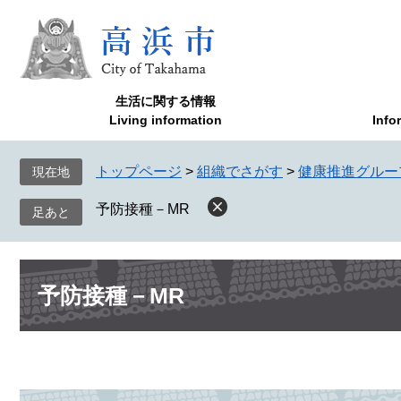
ペ
メ
ー
ニ
ジ
ュ
の
ー
先
を
生活に関する情報
頭
飛
Living information
Info
で
ば
す
し
トップページ
>
組織でさがす
>
健康推進グルー
現在地
。
て
本
予防接種－MR
文
へ
本
予防接種－MR
文