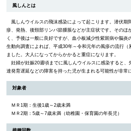
風しんとは
風しんウイルスの飛沫感染によって起こります。潜伏期間
疹、発熱、後頸部リンパ節腫脹などが主症状です。そのほ
く、予後は一般に良好ですが、血小板減少性紫斑病や脳炎
生動向調査によれば、平成30年～令和元年の風疹の流行（
ました。大人になってからかかると重症になります。
妊婦が妊娠20週頃までに風しんウイルスに感染すると、
達発育遅延などの障害を持った児が生まれる可能性が非常に
対象者
ＭＲ1期：生後1歳～2歳未満
ＭＲ2期：5歳～7歳未満（幼稚園・保育園の年長児）
接種回数