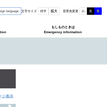
拡大
eign language
文字サイズ
標準
背景色変更
白
黒
青
もしものときは
tion
Emergency information
ージ表示