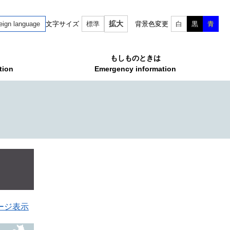
拡大
eign language
文字サイズ
標準
背景色変更
白
黒
青
もしものときは
tion
Emergency information
ージ表示