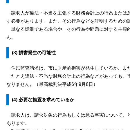
請求人が違法・不当を主張する財務会計上の行為または怠
す必要があります。また、その行為などを証明するための
単なる憶測である場合や、その行為や問題に対する主観的
ん。
​​(3) 損害発生の可能性
住民監査請求は、市に財産的損害が発生しているか、また
たとえ違法・不当な財務会計上の行為などがあっても、市
なりません。（最高裁判決平成6年9月8日）
​(4) 必要な措置を求めているか​
請求人は、請求対象の行為もしくは怠る事実について、ど
あります。