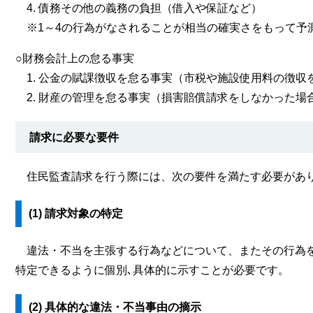
4. 債務その他の義務の負担（借入や保証など）
※1～4の行為がなされることが相当の確実さをもって予
○財務会計上の怠る事実
1. 公金の賦課徴収を怠る事実（市税や施設使用料の徴収
2. 財産の管理を怠る事実（損害賠償請求をしなかった場合
請求に必要な要件
住民監査請求を行う際には、次の要件を満たす必要があ
​(1) 請求対象の特定​
違法・不当を主張する行為などについて、またその行為を
特定できるように個別､具体的に示すことが必要です。
(2) 具体的な違法・不当事由の摘示