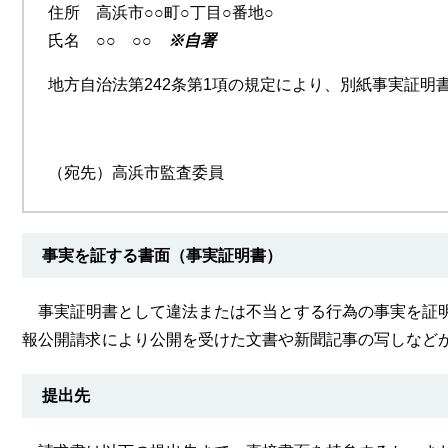
住所 高浜市○○町○丁目○番地○
氏名 ○○ ○○
※自署
地方自治法第242条第1項の規定により、別紙事実証明
（宛先）高浜市監査委員
​事実を証する書面（事実証明書）
事実証明書として違法または不当とする行為の事実を証明
報公開請求により公開を受けた文書や新聞記事の写しなど
提出先