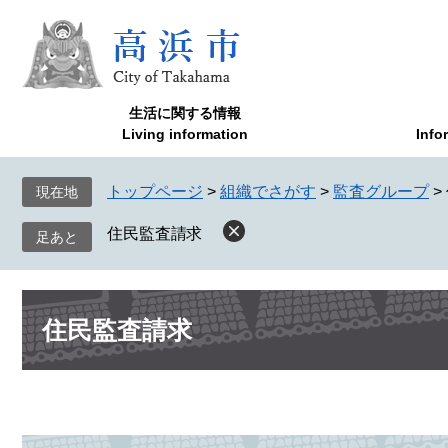
ペ
メ
ー
ニ
ジ
ュ
の
ー
先
を
生活に関する情報
頭
飛
Living information
Info
で
ば
す
し
トップページ
>
組織でさがす
>
監査グループ
>
現在地
。
て
本
住民監査請求
文
へ
本
住民監査請求
文