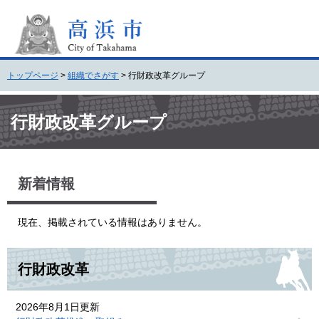
ペ
メ
ー
ニ
ジ
ュ
の
ー
先
を
トップページ
>
組織でさがす
>
行財政改革グループ
頭
飛
で
ば
本
す
し
文
行財政改革グループ
。
て
本
文
へ
新着情報
現在、掲載されている情報はありません。
行財政改革
2026年8月1日更新