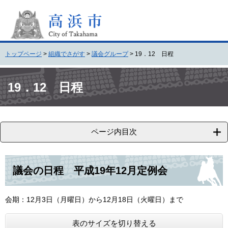
ペ
メ
ー
ニ
ジ
ュ
の
ー
先
を
トップページ
>
組織でさがす
>
議会グループ
>
19．12 日程
頭
飛
で
ば
本
す
し
文
19．12 日程
。
て
本
文
へ
ページ内目次
議会の日程 平成19年12月定例会
会期：12月3日（月曜日）から12月18日（火曜日）まで
表のサイズを切り替える