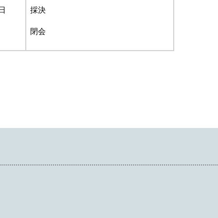
日
採決
閉会