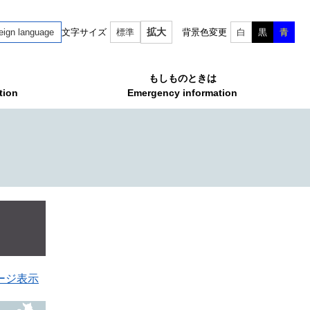
拡大
eign language
文字サイズ
標準
背景色変更
白
黒
青
もしものときは
tion
Emergency information
ージ表示