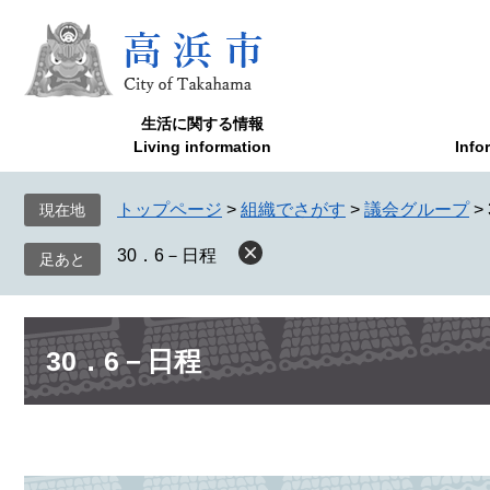
ペ
メ
ー
ニ
ジ
ュ
の
ー
先
を
生活に関する情報
頭
飛
Living information
Info
で
ば
す
し
トップページ
>
組織でさがす
>
議会グループ
>
現在地
。
て
本
30．6－日程
文
へ
本
30．6－日程
文