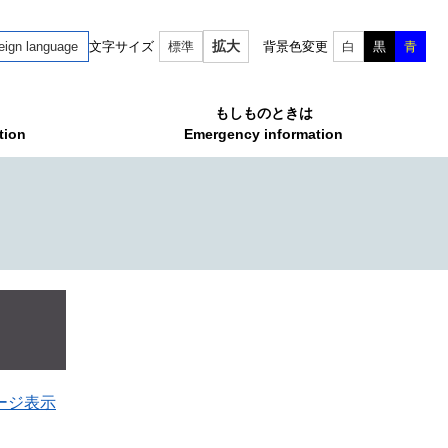
拡大
eign language
文字サイズ
標準
背景色変更
白
黒
青
もしものときは
tion
Emergency information
ージ表示