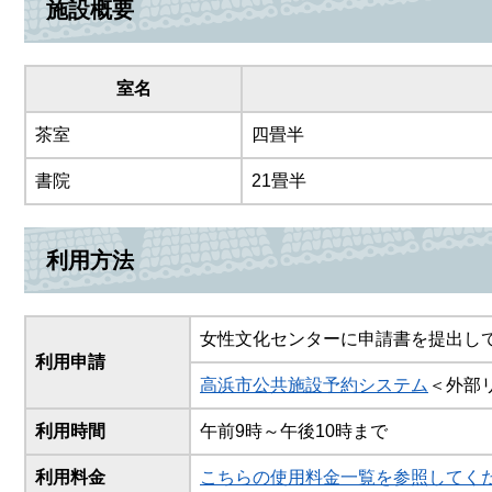
施設概要
室名
茶室
四畳半
書院
21畳半
利用方法
女性文化センターに申請書を提出し
利用申請
高浜市公共施設予約システム
＜外部
利用時間
午前9時～午後10時まで
利用料金
こちらの使用料金一覧を参照してく