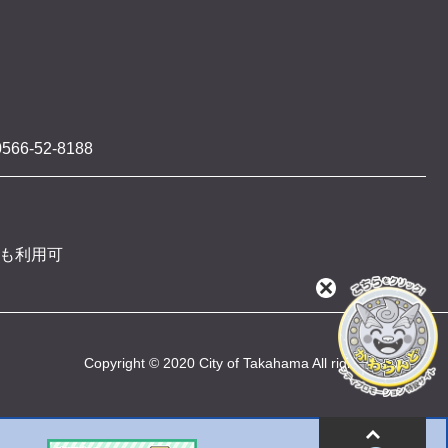
566-52-8188
 も利用可
閉
じ
る
Copyright © 2020 City of Takahama All rights reserved