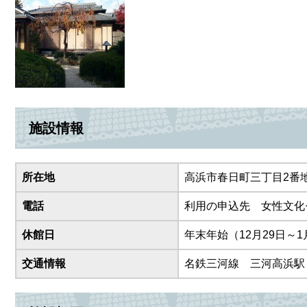
施設情報
所在地
高浜市春日町三丁目2番地
電話
利用の申込先 女性文化セ
休館日
年末年始（12月29日～1
交通情報
名鉄三河線 三河高浜駅