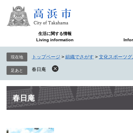
ペ
メ
ー
ニ
ジ
ュ
の
ー
先
を
生活に関する情報
頭
飛
Living information
Info
で
ば
す
し
トップページ
>
組織でさがす
>
文化スポーツグ
現在地
。
て
本
春日庵
文
へ
本
春日庵
文