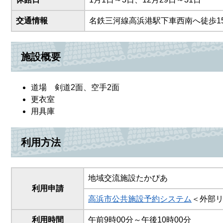
交通情報
名鉄三河線高浜港駅下車西南へ徒歩1
施設概要
道場 剣道2面、空手2面
更衣室
用具庫
利用方法
地域交流施設たかぴあ
利用申請
高浜市公共施設予約システム
＜外部
利用時間
午前9時00分～午後10時00分