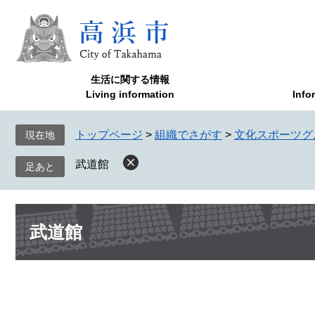
ペ
メ
ー
ニ
ジ
ュ
の
ー
先
を
生活に関する情報
頭
飛
Living information
Info
で
ば
す
し
トップページ
>
組織でさがす
>
文化スポーツグ
現在地
。
て
本
武道館
文
へ
本
武道館
文