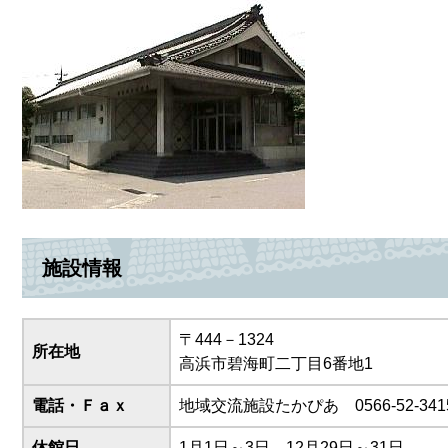
施設情報
〒444－1324
所在地
高浜市碧海町二丁目6番地1
電話・Ｆａｘ
地域交流施設たかぴあ 0566-52-341
休館日
1月1日～3日、12月29日～31日