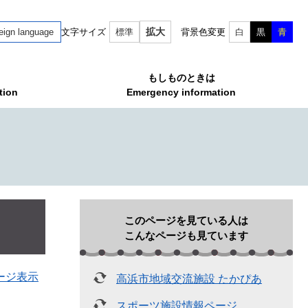
拡大
eign language
文字サイズ
標準
背景色変更
白
黒
青
もしものときは
tion
Emergency information
このページを見ている人は
こんなページも見ています
ージ表示
高浜市地域交流施設 たかぴあ
スポーツ施設情報ページ