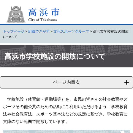
ペ
メ
ー
ニ
ジ
ュ
の
ー
先
を
トップページ
>
組織でさがす
>
文化スポーツグループ
>
高浜市学校施設の開放
頭
飛
について
で
ば
す
し
本
。
て
文
高浜市学校施設の開放について
本
文
へ
ページ内目次
学校施設（体育館・運動場等）を、市民の皆さんの社会教育やス
ポーツその他公共のための活動にご利用いただけるよう、学校教育
法や社会教育法、スポーツ基本法などの規定に基づき、学校教育に
支障のない範囲で開放しています。