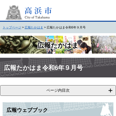
ペ
メ
ー
ニ
ジ
ュ
の
ー
先
を
トップページ
>
広報たかはま
>
広報たかはま令和6年９月号
頭
飛
で
ば
す
し
広報たかはま
。
て
本
文
本
へ
文
広報たかはま令和6年９月号
ページ内目次
広報ウェブブック