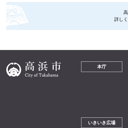
高
詳しく
本庁
いきいき広場