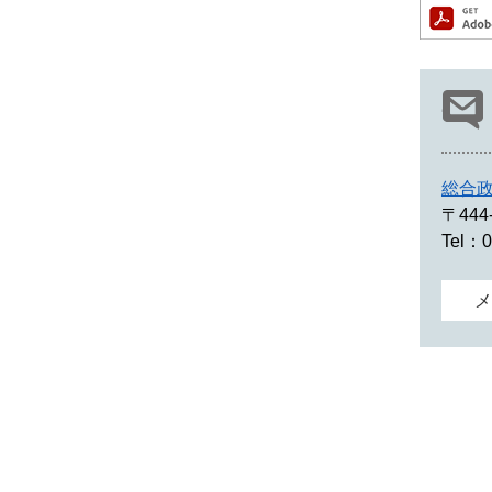
総合
〒444
Tel：0
メ