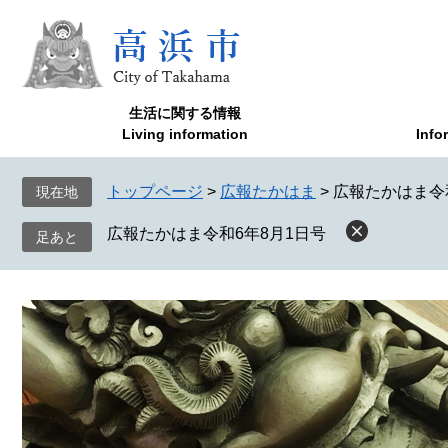
ペ
メ
ー
ニ
ジ
ュ
の
ー
先
を
生活に関する情報
頭
飛
Living information
Info
で
ば
す
し
トップページ
>
広報たかはま
>
広報たかはま令
現在地
。
て
本
広報たかはま令和6年8月1日号
文
へ