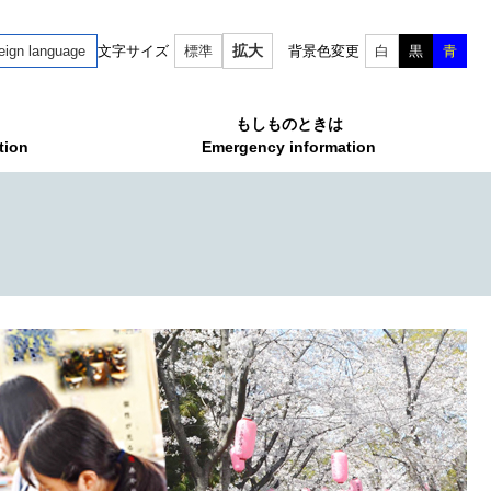
拡大
eign language
文字サイズ
標準
背景色変更
白
黒
青
もしものときは
tion
Emergency information