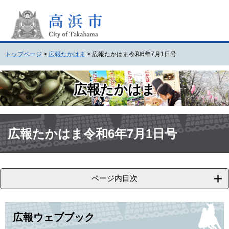
ペ
メ
ー
ニ
ジ
ュ
の
ー
先
を
トップページ
>
広報たかはま
>
広報たかはま令和6年7月1日号
頭
飛
で
ば
す
し
広報たかはま
。
て
本
文
本
へ
文
広報たかはま令和6年7月1日号
ページ内目次
広報ウェブブック