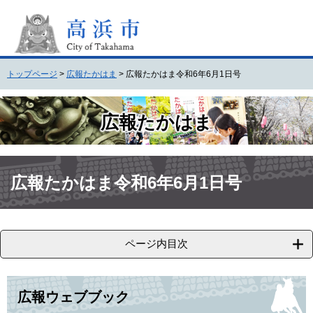
ペ
メ
ー
ニ
ジ
ュ
の
ー
先
を
トップページ
>
広報たかはま
>
広報たかはま令和6年6月1日号
頭
飛
で
ば
す
し
広報たかはま
。
て
本
文
本
へ
文
広報たかはま令和6年6月1日号
ページ内目次
広報ウェブブック