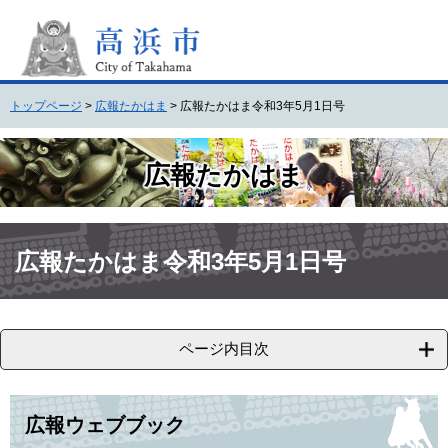
ペ
メ
ー
ニ
ジ
ュ
の
ー
先
を
トップページ
>
広報たかはま
>
広報たかはま令和3年5月1日号
頭
飛
で
ば
す
し
広報たかはま
。
て
本
文
本
へ
文
広報たかはま令和3年5月1日号
ページ内目次
広報ウェブブック