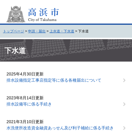
ペ
メ
ー
ニ
ジ
ュ
の
ー
先
を
トップページ
>
申請・届出
>
上水道・下水道
>
下水道
頭
飛
で
ば
本
す
し
文
下水道
。
て
本
文
へ
2025年4月30日更新
排水設備指定工事店指定等に係る各種届出について
2023年8月14日更新
排水設備等に係る手続き
2021年3月10日更新
水洗便所改造資金融資あっせん及び利子補給に係る手続き