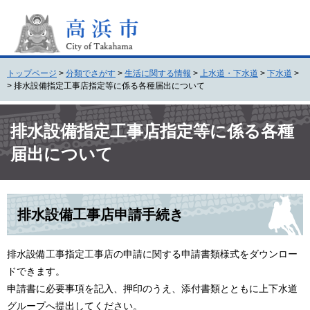
ペ
メ
ー
ニ
ジ
ュ
の
ー
先
を
トップページ
>
分類でさがす
>
生活に関する情報
>
上水道・下水道
>
下水道
>
頭
飛
>
排水設備指定工事店指定等に係る各種届出について
で
ば
す
し
本
。
て
文
排水設備指定工事店指定等に係る各種
本
届出について
文
へ
排水設備工事店申請手続き
排水設備工事指定工事店の申請に関する申請書類様式をダウンロー
ドできます。
申請書に必要事項を記入、押印のうえ、添付書類とともに上下水道
グループへ提出してください。