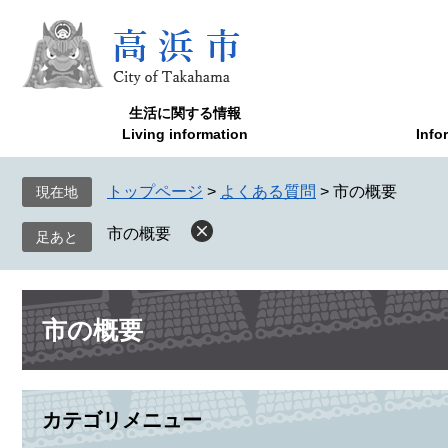
ペ
メ
ー
ニ
ジ
ュ
の
ー
先
を
生活に関する情報
頭
飛
Living information
Info
で
ば
す
し
トップページ
>
よくある質問
>
市の概要
現在地
。
て
本
市の概要
文
へ
本
市の概要
文
カテゴリメニュー