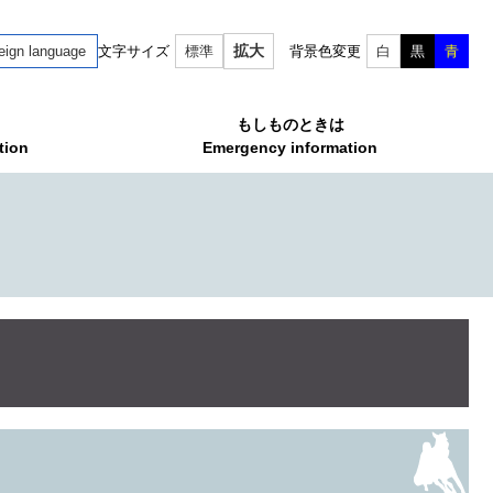
拡大
eign language
文字サイズ
標準
背景色変更
白
黒
青
もしものときは
tion
Emergency information