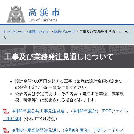
ペ
メ
ー
ニ
ジ
ュ
の
ー
先
を
トップページ
>
組織でさがす
>
財務グループ
>
工事及び業務発注見通しについ
頭
飛
て
で
ば
す
し
本
。
て
文
工事及び業務発注見通しについて
本
文
へ
設計金額400万円を超える工事（業務は設計金額の設定なし）
の発注予定は下記一覧をご覧ください。
公表内容は予定であり、その内容（発注する業種、事業規
模、時期等）は変更される場合があります。​
令和8年度公共工事発注見通し（令和8年度分） [PDFファイル
／107KB]
（令和8年4月時点）
令和8年度業務発注見通し（令和8年度分） [PDFファイル／