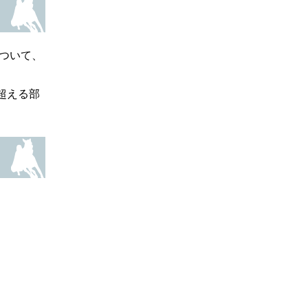
ついて、
超える部
。