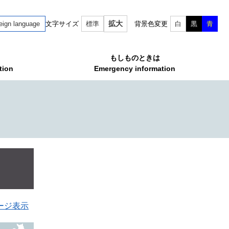
拡大
eign language
文字サイズ
標準
背景色変更
白
黒
青
もしものときは
tion
Emergency information
ージ表示