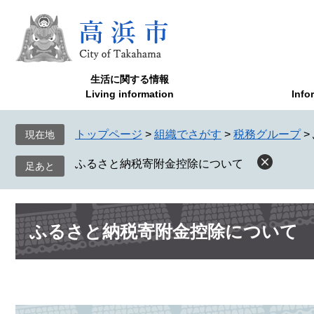
ペ
メ
ー
ニ
ジ
ュ
の
ー
先
を
生活に関する情報
頭
飛
Living information
Info
で
ば
す
し
トップページ
>
組織でさがす
>
税務グループ
>
現在地
。
て
本
ふるさと納税寄附金控除について
文
へ
本
ふるさと納税寄附金控除について
文