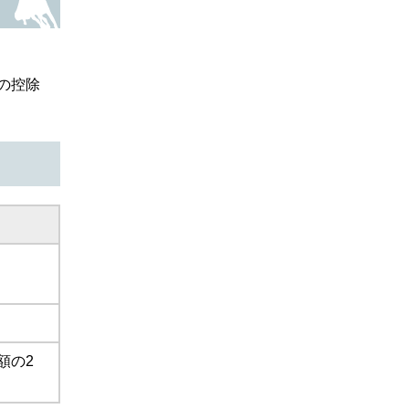
の控除
額の2