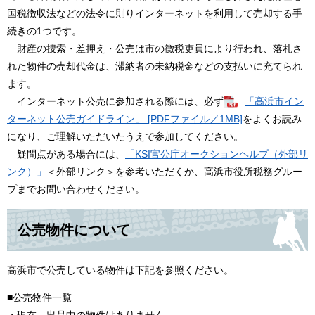
国税徴収法などの法令に則りインターネットを利用して売却する手
続きの1つです。
財産の捜索・差押え・公売は市の徴税吏員により行われ、落札さ
れた物件の売却代金は、滞納者の未納税金などの支払いに充てられ
ます。
インターネット公売に参加される際には、必ず
「高浜市イン
ターネット公売ガイドライン」 [PDFファイル／1MB]
をよくお読み
になり、ご理解いただいたうえで参加してください。
疑問点がある場合には、
「KSI官公庁オークションヘルプ（外部リ
ンク）」
＜外部リンク＞
を参考いただくか、高浜市役所税務グルー
プまでお問い合わせください。
公売物件について
高浜市で公売している物件は下記を参照ください。
■公売物件一覧