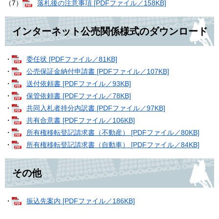
（7）
落札後の注意事項 [PDFファイル／158KB]
インターネット公売関係様式のダウンロード
・
委任状 [PDFファイル／81KB]
・
公売保証金納付申請書 [PDFファイル／107KB]
・
送付依頼書 [PDFファイル／93KB]
・
保管依頼書 [PDFファイル／78KB]
・
共同入札者持分内訳書 [PDFファイル／97KB]
・
共有合意書 [PDFファイル／106KB]
・
所有権移転登記請求書（不動産） [PDFファイル／80KB]
・
所有権移転登記請求書（自動車） [PDFファイル／84KB]
その他
・
振込先案内 [PDFファイル／186KB]