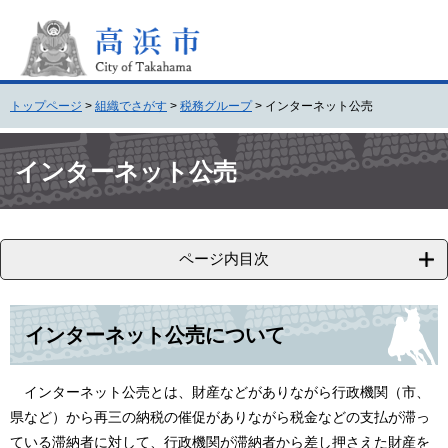
ペ
メ
ー
ニ
ジ
ュ
の
ー
先
を
トップページ
>
組織でさがす
>
税務グループ
>
インターネット公売
頭
飛
で
ば
本
す
し
文
インターネット公売
。
て
本
文
へ
ページ内目次
インターネット公売について
インターネット公売とは、財産などがありながら行政機関（市、
県など）から再三の納税の催促がありながら税金などの支払が滞っ
ている滞納者に対して、行政機関が滞納者から差し押さえた財産を