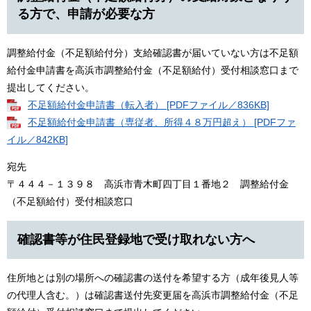
る方で、申請が必要な方
調整給付金（不足額給付分）支給確認書が届いていない方は不足額
給付金申請書を高浜市調整給付金（不足額給付）受付相談窓口まで
提出してください。
不足額給付金申請書（転入者） [PDFファイル／836KB]
不足額給付金申請書（専従者、所得４８万円超え） [PDFファ
イル／842KB]
宛先
〒４４４－１３９８ 高浜市青木町四丁目１番地２ 調整給付金
（不足額給付）受付相談窓口
確認書等が住民登録地で受け取れない方へ
住所地とは別の場所への確認書の送付を希望する方（成年後見人等
の代理人含む。）は確認書送付先変更届を高浜市調整給付金（不足