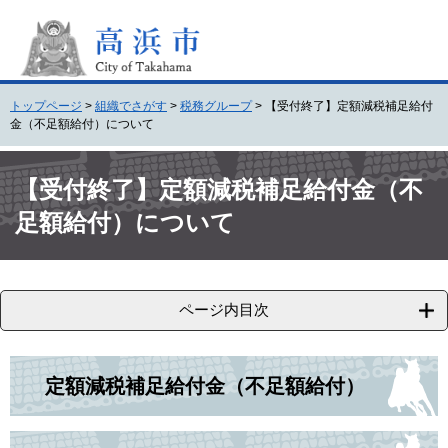
ペ
メ
ー
ニ
ジ
ュ
の
ー
先
を
トップページ
>
組織でさがす
>
税務グループ
>
【受付終了】定額減税補足給付
頭
飛
金（不足額給付）について
で
ば
す
し
本
。
て
文
【受付終了】定額減税補足給付金（不
本
足額給付）について
文
へ
ページ内目次
定額減税補足給付金（不足額給付）