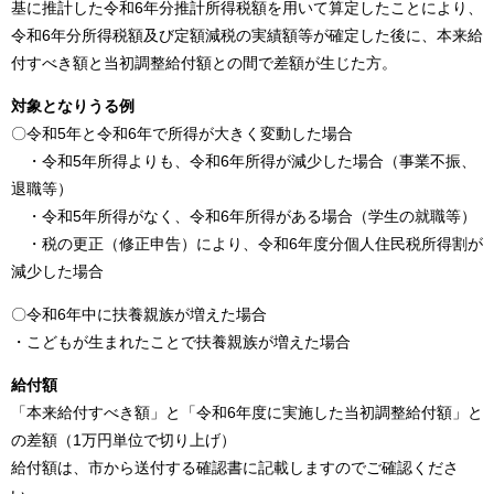
基に推計した令和6年分推計所得税額を用いて算定したことにより、
令和6年分所得税額及び定額減税の実績額等が確定した後に、本来給
付すべき額と当初調整給付額との間で差額が生じた方。
対象となりうる例
​〇令和5年と令和6年で所得が大きく変動した場合
・令和5年所得よりも、令和6年所得が減少した場合（事業不振、
退職等）
・令和5年所得がなく、令和6年所得がある場合（学生の就職等）
・税の更正（修正申告）により、令和6年度分個人住民税所得割が
減少した場合
〇令和6年中に扶養親族が増えた場合
・こどもが生まれたことで扶養親族が増えた場合
給付額
「本来給付すべき額」と「令和6年度に実施した当初調整給付額」と
の差額（1万円単位で切り上げ）​
​給付額は、市から送付する確認書に記載しますのでご確認くださ