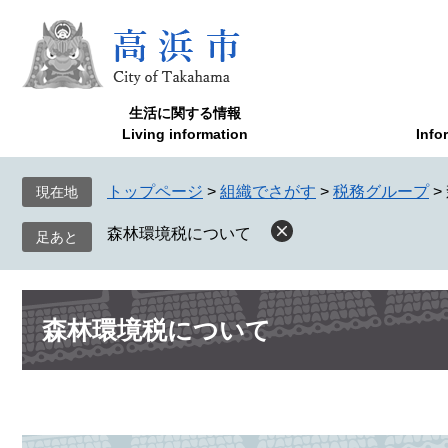
ペ
メ
ー
ニ
ジ
ュ
の
ー
先
を
生活に関する情報
頭
飛
Living information
Info
で
ば
す
し
トップページ
>
組織でさがす
>
税務グループ
>
現在地
。
て
本
森林環境税について
文
へ
本
森林環境税について
文