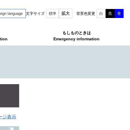
拡大
eign language
文字サイズ
標準
背景色変更
白
黒
青
もしものときは
tion
Emergency information
ージ表示