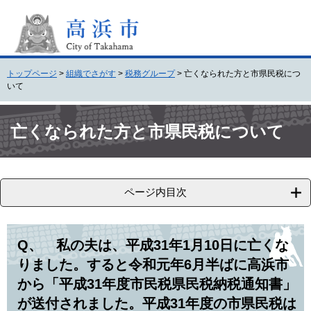
ペ
メ
ー
ニ
ジ
ュ
の
ー
先
を
トップページ
>
組織でさがす
>
税務グループ
>
亡くなられた方と市県民税につ
頭
飛
いて
で
ば
す
し
本
。
て
文
亡くなられた方と市県民税について
本
文
へ
ページ内目次
Q、 私の夫は、平成31年1月10日に亡くな
りました。すると令和元年6月半ばに高浜市
から「平成31年度市民税県民税納税通知書」
が送付されました。平成31年度の市県民税は