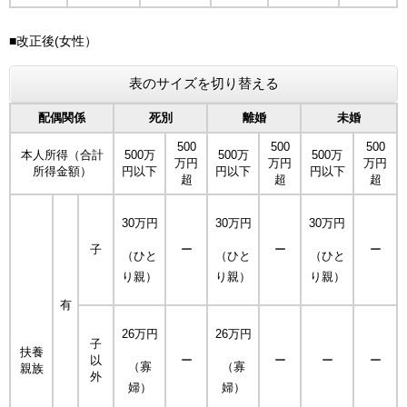
■改正後(女性）
表のサイズを切り替える
配偶関係
死別
離婚
未婚
500
500
500
本人所得（合計
500万
500万
500万
万円
万円
万円
所得金額）
円以下
円以下
円以下
超
超
超
30万円
30万円
30万円
子
ー
ー
ー
（ひと
（ひと
（ひと
り親）
り親）
り親）
有
26万円
26万円
子
扶養
以
ー
ー
ー
ー
（寡
（寡
親族
外
婦）
婦）