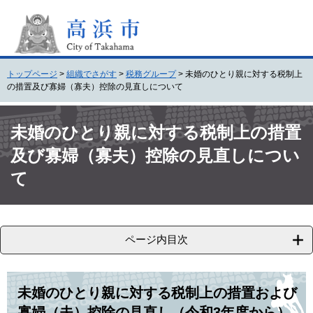
ペ
メ
ー
ニ
ジ
ュ
の
ー
先
を
トップページ
>
組織でさがす
>
税務グループ
>
未婚のひとり親に対する税制上
頭
飛
の措置及び寡婦（寡夫）控除の見直しについて
で
ば
す
し
本
。
て
文
未婚のひとり親に対する税制上の措置
本
及び寡婦（寡夫）控除の見直しについ
文
へ
て
ページ内目次
未婚のひとり親に対する税制上の措置および
寡婦（夫）控除の見直し（令和3年度から）