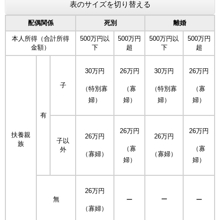
表のサイズを切り替える
配偶関係
死別
離婚
本人所得（合計所得
500万円以
500万円
500万円以
500万円
金額）
下
超
下
超
30万円
26万円
30万円
26万円
子
（特別寡
（寡
（特別寡
（寡
婦）
婦）
婦）
婦）
有
26万円
26万円
扶養親
26万円
26万円
子以
族
（寡
（寡
外
（寡婦）
（寡婦）
婦）
婦）
26万円
無
ー
ー
ー
（寡婦）