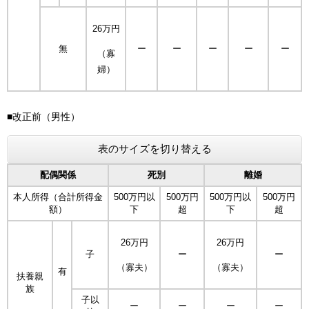
26万円
無
ー
ー
ー
ー
ー
（寡
婦）
■改正前（男性）
表のサイズを切り替える
配偶関係
死別
離婚
本人所得（合計所得金
500万円以
500万円
500万円以
500万円
額）
下
超
下
超
26万円
26万円
子
ー
ー
（寡夫）
（寡夫）
有
扶養親
族
子以
ー
ー
ー
ー