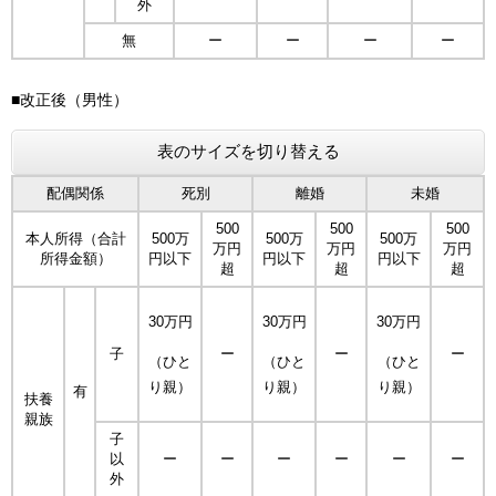
外
無
ー
ー
ー
ー
■改正後（男性）
表のサイズを切り替える
配偶関係
死別
離婚
未婚
500
500
500
本人所得（合計
500万
500万
500万
万円
万円
万円
所得金額）
円以下
円以下
円以下
超
超
超
30万円
30万円
30万円
子
ー
ー
ー
（ひと
（ひと
（ひと
り親）
り親）
り親）
有
扶養
親族
子
以
ー
ー
ー
ー
ー
ー
外