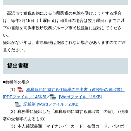
高浜市で租税条約による市県民税の免除を受けようとする場合
は、毎年3月15日（土曜日又は日曜日の場合は翌月曜日）までに以
下の書類を高浜市役所税務グループ市民税担当に提出してくださ
い。
提出がない年は、市県民税は免除されない場合がありますのでご注
意ください。
提出書類
■教授等の場合
（1）
租税条約に関する住民税の届出書（教授等の届出書）
[PDFファイル／145KB]
／
[Wordファイル／19KB]
記載例 [Wordファイル／20KB]
（2）税務署に提出した「租税条約に関する届出書」の写し（税務
署の受領印のあるもの）
（3）本人確認書類（マイナンバーカード、在留カード、パスポー