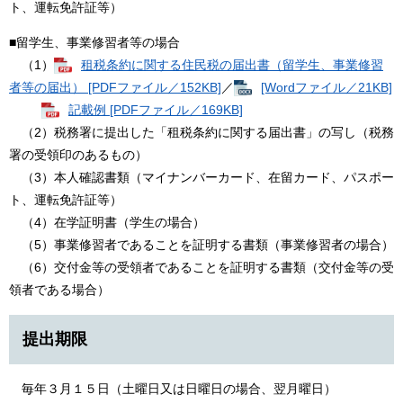
ト、運転免許証等）
■留学生、事業修習者等の場合
（1）
租税条約に関する住民税の届出書（留学生、事業修習
者等の届出） [PDFファイル／152KB]
／
[Wordファイル／21KB]
記載例 [PDFファイル／169KB]
（2）税務署に提出した「租税条約に関する届出書」の写し（税務
署の受領印のあるもの）
（3）本人確認書類（マイナンバーカード、在留カード、パスポー
ト、運転免許証等）
（4）在学証明書（学生の場合）
（5）事業修習者であることを証明する書類（事業修習者の場合）
（6）交付金等の受領者であることを証明する書類（交付金等の受
領者である場合）
提出期限
毎年３月１５日（土曜日又は日曜日の場合、翌月曜日）