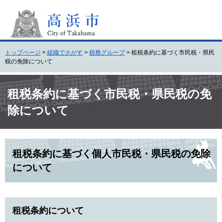
ペ
メ
ー
ニ
ジ
ュ
の
ー
先
を
トップページ
>
組織でさがす
>
税務グループ
>
租税条約に基づく市民税・県民
頭
飛
税の免除について
で
ば
す
し
本
。
て
文
租税条約に基づく市民税・県民税の免
本
除について
文
へ
租税条約に基づく個人市民税・県民税の免除
について
租税条約について