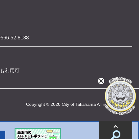
566-52-8188
 も利用可
閉
じ
る
Copyright © 2020 City of Takahama All rights reserved