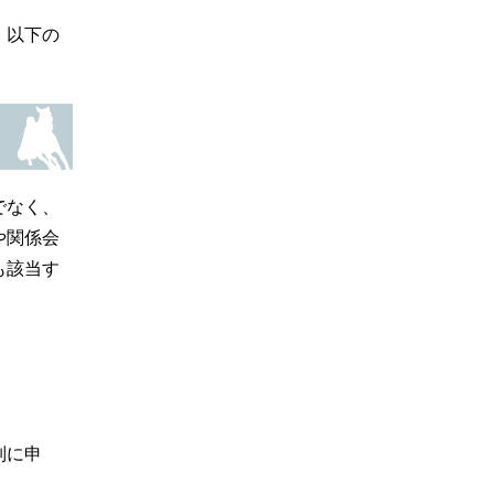
、以下の
でなく、
や関係会
も該当す
別に申