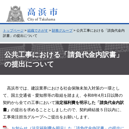
ペ
メ
ー
ニ
ジ
ュ
の
ー
先
を
トップページ
>
組織でさがす
>
財務グループ
>
公共工事における「請負代金内
頭
飛
訳書」の提出について
で
ば
す
し
本
。
て
文
公共工事における「請負代金内訳書」
本
の提出について
文
へ
高浜市では、建設業界における社会保険未加入対策の一環とし
て、国土交通省・愛知県等の取組を踏まえ、令和8年4月1日以降の
契約から全ての工事において
法定福利費を明示した「請負代金内訳
書」
の提出を求めることとしましたので、契約締結後５日以内に、
工事発注担当グループへご提出をお願いします。
お知らせ（法定福利費を明示した「請負代金内訳書」の提出に