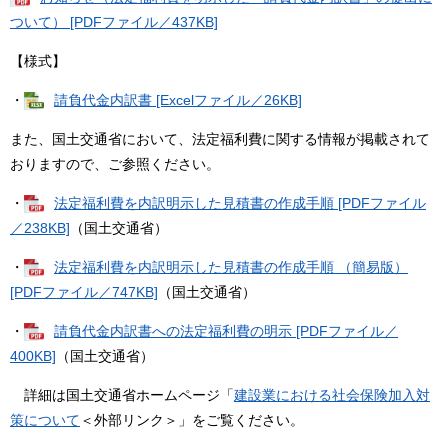
ついて） [PDFファイル／437KB]
【様式】
・
請負代金内訳書 [Excelファイル／26KB]
また、国土交通省において、法定福利費に関する情報が掲載されて
おりますので、ご参照ください。
・
法定福利費を内訳明示した見積書の作成手順 [PDFファイル
／238KB]
（国土交通省）
・
法定福利費を内訳明示した見積書の作成手順 （簡易版）
[PDFファイル／747KB]
（国土交通省）
・
請負代金内訳書への法定福利費の明示 [PDFファイル／
400KB]
（国土交通省）
詳細は国土交通省ホームページ「
建設業における社会保険加入対
策について
＜外部リンク＞
」をご覧ください。