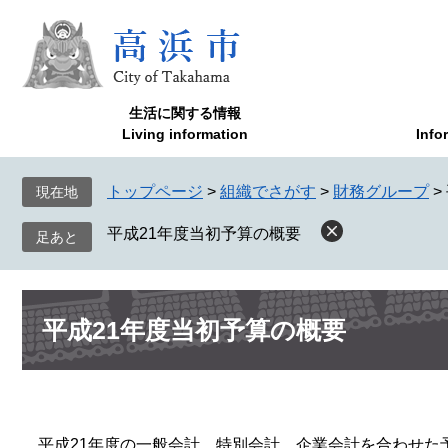
ペ
メ
ー
ニ
ジ
ュ
の
ー
先
を
生活に関する情報
頭
飛
Living information
Info
で
ば
す
し
トップページ
>
組織でさがす
>
財務グループ
>
現在地
。
て
本
平成21年度当初予算の概要
文
へ
本
平成21年度当初予算の概要
文
平成21年度の一般会計、特別会計、企業会計を合わせた予算