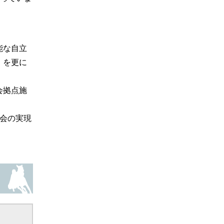
能な自立
」を更に
会拠点施
会の実現