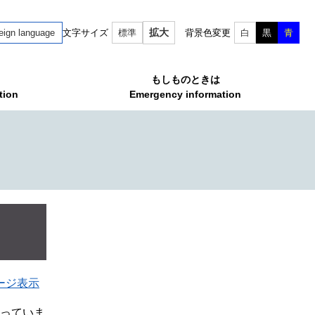
拡大
eign language
文字サイズ
標準
背景色変更
白
黒
青
もしものときは
tion
Emergency information
ージ表示
なっていま