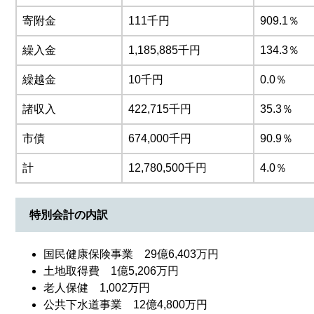
寄附金
111千円
909.1％
繰入金
1,185,885千円
134.3％
繰越金
10千円
0.0％
諸収入
422,715千円
35.3％
市債
674,000千円
90.9％
計
12,780,500千円
4.0％
特別会計の内訳
国民健康保険事業 29億6,403万円
土地取得費 1億5,206万円
老人保健 1,002万円
公共下水道事業 12億4,800万円