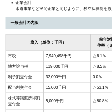
企業会計
水道事業など民間企業と同じように、独立採算制を原
一般会計の内訳
前年対
歳入（単位：千円）
伸率（
市税
7,949,498千円
△6.1％
地方譲与税
119,000千円
△8.5％
利子割交付金
32,000千円
0.0％
配当割交付金
15,000千円
△53.1％
株式等譲渡所得割
5,000千円
△80.8％
交付金