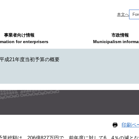
本文へ
For
事業者向け情報
市政情報
rmation for enterprisers
Municipalism informa
平成21年度当初予算の概要
印刷ペ
総額は、206億827万円で、前年度に対して6．4％の減と