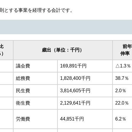
則とする事業を経理する会計です。
比
前年
歳出（単位：千円）
％）
伸率
議会費
169,891千円
△1.3％
総務費
1,828,400千円
38.7％
民生費
3,814,605千円
2.0％
衛生費
2,129,641千円
22.0％
労働費
44,851千円
6.2％