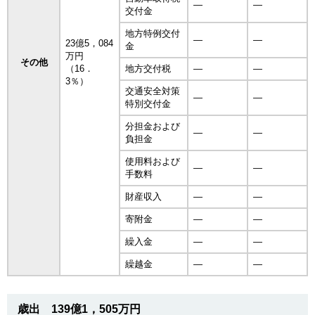
―
―
交付金
地方特例交付
―
―
23億5，084
金
万円
その他
（16．
地方交付税
―
―
3％）
交通安全対策
―
―
特別交付金
分担金および
―
―
負担金
使用料および
―
―
手数料
財産収入
―
―
寄附金
―
―
繰入金
―
―
繰越金
―
―
歳出 139億1，505万円