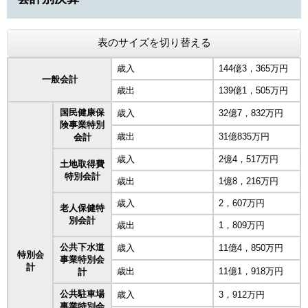
表のサイズを切り替える
歳入
144億3，365万円
一般会計
歳出
139億1，505万円
国民健康保
歳入
32億7，832万円
険事業特別
歳出
31億835万円
会計
歳入
2億4，517万円
土地取得費
特別会計
歳出
1億8，216万円
歳入
2，607万円
老人保健特
別会計
歳出
1，809万円
公共下水道
歳入
11億4，850万円
特別会
事業特別会
計
歳出
11億1，918万円
計
公共駐車場
歳入
3，912万円
事業特別会