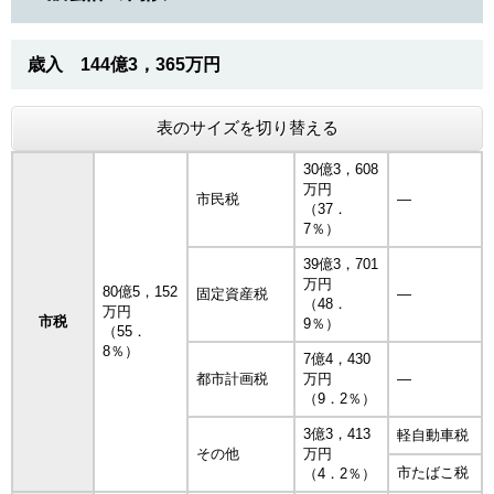
歳入 144億3，365万円
表のサイズを切り替える
30億3，608
万円
市民税
―
（37．
7％）
39億3，701
万円
80億5，152
固定資産税
―
（48．
万円
市税
9％）
（55．
8％）
7億4，430
都市計画税
万円
―
（9．2％）
3億3，413
軽自動車税
その他
万円
市たばこ税
（4．2％）