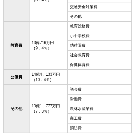
交通安全対策費
その他
教育総務費
小中学校費
13億716万円
教育費
幼稚園費
（9．4％）
社会教育費
保健体育費
14億4，133万円
公債費
（10．4％）
議会費
労働費
10億1，777万円
その他
農林水産業費
（7．3％）
商工費
消防費