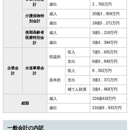
歳出
2，765万円
計
歳入
20億3，959万円
介護保険特
別会計
歳出
19億5，271万円
後期高齢者
歳入
3億5，219万円
医療特別会
歳出
3億4，394万円
計
収入
7億5，655万円
収益的
支出
6億9，849万円
企業会
水道事業会
収入
8，502万円
計
計
資本的
支出
3億3，371万円
補てん財源
2億4，869万円
歳入
224億418万円
総額
歳出
216億9，933万円
一般会計の内訳