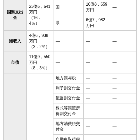
16億8，659
23億6，641
国
―
万円
国県支出
万円
金
（16．
6億7，982
県
―
4％）
万円
4億6，938
諸収入
万円
―
―
―
（3．2％）
11億9，550
市債
万円
―
―
―
（8．3％）
地方譲与税
―
―
利子割交付金
―
―
配当割交付金
―
―
株式等譲渡所
―
―
得割交付金
地方消費税交
―
―
付金
自動車取得税