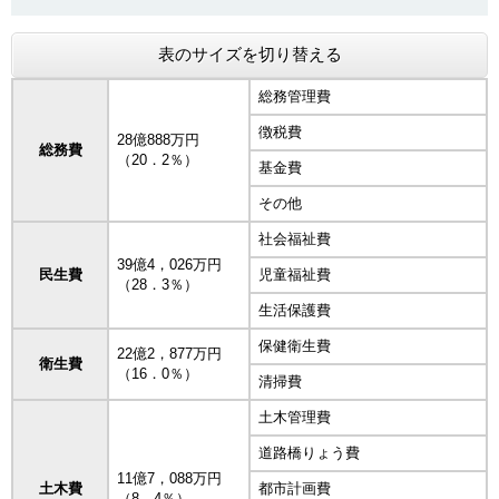
表のサイズを切り替える
総務管理費
徴税費
28億888万円
総務費
（20．2％）
基金費
その他
社会福祉費
39億4，026万円
民生費
児童福祉費
（28．3％）
生活保護費
保健衛生費
22億2，877万円
衛生費
（16．0％）
清掃費
土木管理費
道路橋りょう費
11億7，088万円
土木費
都市計画費
（8．4％）