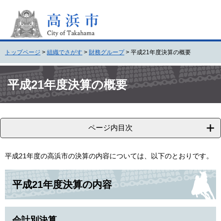
ペ
メ
ー
ニ
ジ
ュ
の
ー
先
を
トップページ
>
組織でさがす
>
財務グループ
>
平成21年度決算の概要
頭
飛
で
ば
本
す
し
文
平成21年度決算の概要
。
て
本
文
へ
ページ内目次
平成21年度の高浜市の決算の内容については、以下のとおりです。
平成21年度決算の内容
会計別決算