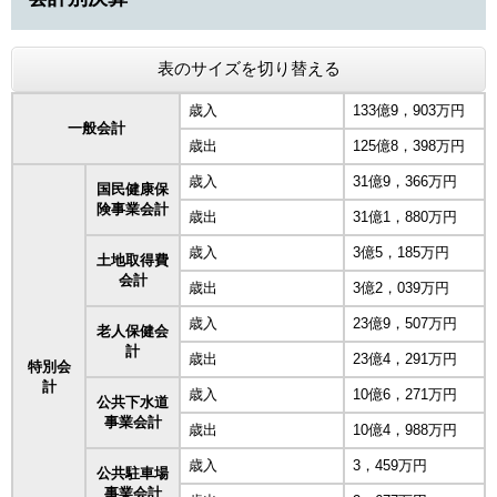
表のサイズを切り替える
歳入
133億9，903万円
一般会計
歳出
125億8，398万円
歳入
31億9，366万円
国民健康保
険事業会計
歳出
31億1，880万円
歳入
3億5，185万円
土地取得費
会計
歳出
3億2，039万円
歳入
23億9，507万円
老人保健会
計
歳出
23億4，291万円
特別会
計
歳入
10億6，271万円
公共下水道
事業会計
歳出
10億4，988万円
歳入
3，459万円
公共駐車場
事業会計