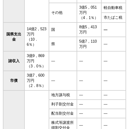
3億5，051
軽自動車税
その他
万円
市たばこ税
（4．1％）
8億5，413
14億2，523
国
―
万円
国県支出
万円
金
（10．
5億7，110
県
―
6％）
万円
3億9，869
諸収入
万円
―
―
―
（3．0％）
3億7，600
市債
万円
―
―
―
（2．8％）
地方譲与税
―
―
利子割交付金
―
―
配当割交付金
―
―
株式等譲渡所
―
―
得割交付金