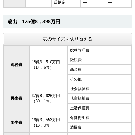
繰越金
―
―
歳出 125億8，398万円
表のサイズを切り替える
総務管理費
徴税費
18億3，510万円
総務費
（14．6％）
基金費
その他
社会福祉費
37億8，626万円
民生費
児童福祉費
（30．1％）
生活保護費
保健衛生費
16億3，553万円
衛生費
（13．0％）
清掃費