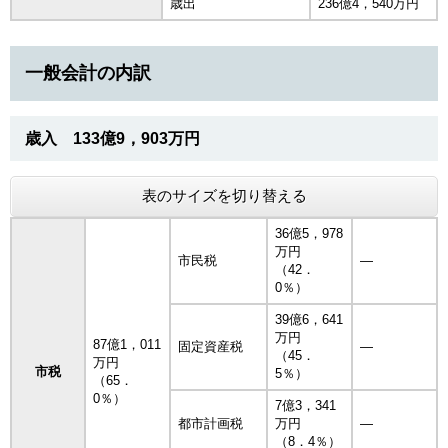
歳出
236億4，540万円
一般会計の内訳
歳入 133億9，903万円
表のサイズを切り替える
36億5，978
万円
市民税
―
（42．
0％）
39億6，641
万円
87億1，011
固定資産税
―
（45．
万円
市税
5％）
（65．
0％）
7億3，341
都市計画税
万円
―
（8．4％）