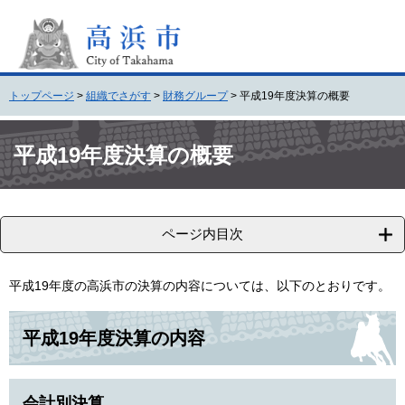
ペ
メ
ー
ニ
ジ
ュ
の
ー
先
を
トップページ
>
組織でさがす
>
財務グループ
>
平成19年度決算の概要
頭
飛
で
ば
本
す
し
文
平成19年度決算の概要
。
て
本
文
へ
ページ内目次
平成19年度の高浜市の決算の内容については、以下のとおりです。
平成19年度決算の内容
会計別決算