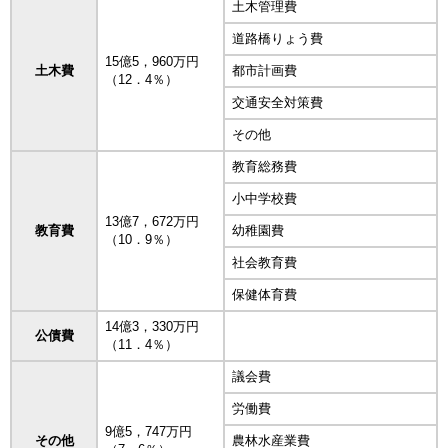
土木管理費
道路橋りょう費
15億5，960万円
土木費
都市計画費
（12．4％）
交通安全対策費
その他
教育総務費
小中学校費
13億7，672万円
教育費
幼稚園費
（10．9％）
社会教育費
保健体育費
14億3，330万円
公債費
（11．4％）
議会費
労働費
9億5，747万円
その他
農林水産業費